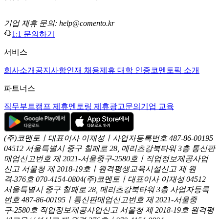
기업 제휴 문의: help@comento.kr
1:1 문의하기
서비스
회사소개
공지사항
인재 채용
제휴 대학 인증
코멘토픽 소개
파트너스
직무부트캠프 제휴
멘토링 제휴
광고문의
기업 교육
(주)코멘토ㅣ대표이사 이재성ㅣ사업자등록번호 487-86-00195
04512 서울특별시 중구 칠패로 28, 메리츠강북타워 3층
통신판
매업신고번호 제 2021-서울중구-2580호ㅣ직업정보제공사업
신고
서울청 제 2018-19호ㅣ원격평생교육시설신고 제 원
격-376호
070-4154-0804
(주)코멘토ㅣ대표이사 이재성
04512
서울특별시 중구 칠패로 28, 메리츠강북타워 3층
사업자등록
번호 487-86-00195ㅣ통신판매업신고번호 제 2021-서울중
구-2580호
직업정보제공사업신고 서울청 제 2018-19호
원격평