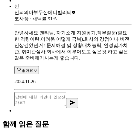
신
신뢰의마부
두산에너빌리티
코사장
∙ 채택률
91
%
안녕하세요 멘티님, 자기소개,지원동기,직무질문(필요
한 역량이란,어려움 어떻게 극복),회사의 강점이나 비전
인상깊었던거? 문제해결 및 상황대처능력, 인성및가치
관, 취미관심사,회사에서 이루어보고 싶은것,하고 싶은
말은 준비해가시는게 좋습니다.
좋아요
0
2024.11.26
함께 읽은 질문