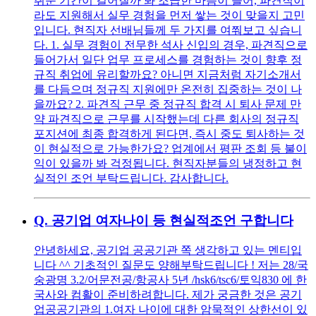
취준 기간이 길어질까 봐 조급한 마음이 들어, 파견직이
라도 지원해서 실무 경험을 먼저 쌓는 것이 맞을지 고민
입니다. 현직자 선배님들께 두 가지를 여쭤보고 싶습니
다. 1. 실무 경험이 전무한 석사 신입의 경우, 파견직으로
들어가서 일단 업무 프로세스를 경험하는 것이 향후 정
규직 취업에 유리할까요? 아니면 지금처럼 자기소개서
를 다듬으며 정규직 지원에만 온전히 집중하는 것이 나
을까요? 2. 파견직 근무 중 정규직 합격 시 퇴사 문제 만
약 파견직으로 근무를 시작했는데 다른 회사의 정규직
포지션에 최종 합격하게 된다면, 즉시 중도 퇴사하는 것
이 현실적으로 가능한가요? 업계에서 평판 조회 등 불이
익이 있을까 봐 걱정됩니다. 현직자분들의 냉정하고 현
실적인 조언 부탁드립니다. 감사합니다.
Q.
공기업 여자나이 등 현실적조언 구합니다
안녕하세요, 공기업 공공기관 쪽 생각하고 있는 멘티입
니다 ^^ 기초적인 질문도 양해부탁드립니다 ! 저는 28/국
숭광명 3.2/어문전공/항공사 5년 /hsk6/tsc6/토익830 에 한
국사와 컴활이 준비하려합니다. 제가 궁금한 것은 공기
업공공기관의 1.여자 나이에 대한 암묵적인 상한선이 있