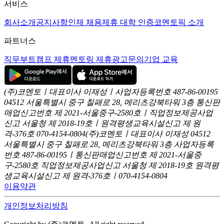
서비스
회사소개
공지사항
인재 채용
제휴 대학 인증
코멘토픽 소개
파트너스
직무부트캠프 제휴
멘토링 제휴
광고문의
기업 교육
(주)코멘토ㅣ대표이사 이재성ㅣ사업자등록번호 487-86-00195
04512 서울특별시 중구 칠패로 28, 메리츠강북타워 3층
통신판
매업신고번호 제 2021-서울중구-2580호ㅣ직업정보제공사업
신고
서울청 제 2018-19호ㅣ원격평생교육시설신고 제 원
격-376호
070-4154-0804
(주)코멘토ㅣ대표이사 이재성
04512
서울특별시 중구 칠패로 28, 메리츠강북타워 3층
사업자등록
번호 487-86-00195ㅣ통신판매업신고번호 제 2021-서울중
구-2580호
직업정보제공사업신고 서울청 제 2018-19호
원격평
생교육시설신고 제 원격-376호ㅣ070-4154-0804
이용약관
개인정보처리방침