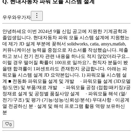
Q.
현대자동차 파워 모듈 시스템 설계
우
우와우가자
안녕하세요 이번 2024년 9월 신입 공고에 지원한 기계공학과
졸업생입니다. 현대자동차 파워 모듈 시스템 설계에 지원했는
데 제가 JD 설계 부분에 꽂혀서 solidworks, catia, ansys,matlab,
커뮤니케이션 능력을 중점으로 자소서를 작성했습니다. 제출
하고 보니 전기 전자 관련 내용을 하나도 적지 않았더라구요...
이럴 경우 떨어질 확률이 100프로 일까요?.. 현직자 분들이 봤
을땐 합격률이 1퍼센트라도 존재한지 궁급합니다. 아래는 파
워모듈 시스템 설계 JD 요약본입니다. 1) 파워모듈 시스템 설
계 ■ 전동화 파워모듈 설계 및 개발 · 파워모듈 설계 (3D모델
링/도면) 및 부품/재료 개발 · 파워모듈 공정 (접합/패키징)/공
정재료 설계 및 공정별 품질사양 설계 · 파워모듈 해석 (열/
전기/구조) 및 평가 (기능/성능/신뢰성/분석) 우대사항 · 이공계
열 전공하신 분 · 설계 및 해석 프로그램 활용 역량 보유하신
분
0