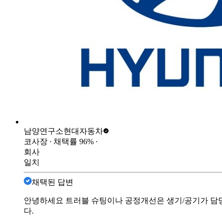
남양연구소
현대자동차
코사장
∙ 채택률
96
%
∙
회사
일치
채택된 답변
안녕하세요 트러블 슈팅이나 공정개선은 생기/공기가 담당
다.