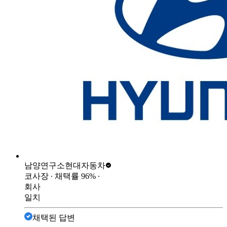
남양연구소
현대자동차
코사장
∙ 채택률
96
%
∙
회사
일치
채택된 답변