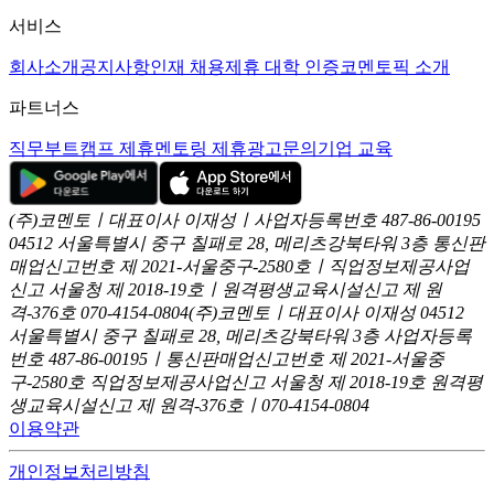
서비스
회사소개
공지사항
인재 채용
제휴 대학 인증
코멘토픽 소개
파트너스
직무부트캠프 제휴
멘토링 제휴
광고문의
기업 교육
(주)코멘토ㅣ대표이사 이재성ㅣ사업자등록번호 487-86-00195
04512 서울특별시 중구 칠패로 28, 메리츠강북타워 3층
통신판
매업신고번호 제 2021-서울중구-2580호ㅣ직업정보제공사업
신고
서울청 제 2018-19호ㅣ원격평생교육시설신고 제 원
격-376호
070-4154-0804
(주)코멘토ㅣ대표이사 이재성
04512
서울특별시 중구 칠패로 28, 메리츠강북타워 3층
사업자등록
번호 487-86-00195ㅣ통신판매업신고번호 제 2021-서울중
구-2580호
직업정보제공사업신고 서울청 제 2018-19호
원격평
생교육시설신고 제 원격-376호ㅣ070-4154-0804
이용약관
개인정보처리방침