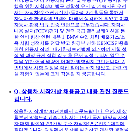
연비/증발/전비 인증시험 준비 및 수행 -환경인증시험 수
행을 위한 시험장비 법규 정합성 유지 및 기술지원 우선
저는 자작차(수소연료전지) 동아리 2년 활동을 통해서
자동차와 환경과의 연결에 대해서 생각하게 되었고 이후
자동차 환경 법규 인증 인턴으로 근무했습니다. 자작차
내용 실차(FCEV)평가 및 전력 공급 캘리브레이션을 통
한 연비 향상 인턴 내용 1. BMW 수입 차량 배출가스/소
음 시험 성적서를 전달 받고 환경부 산하 KENCIS인증을
위한 인증서 작성 - 대기환경보전법에 의거하여 시험 성
적 및 과정 규제 적합 검토 후 문서 작성 1. 실제 업무 수
행을 위한 어필 역량이 어떠한 방향일지 고민됩니다. 2.
인턴에서 시험 과정을 직접 참여는 하지 않았고, 관련 랩
실 경험이 없는데 크게 작용될 지 궁금합니다.
Q.
상용차 시작개발 채용공고 내용 관련 질문드
립니다.
상용차 시작개발 JD관련해서 질문드립니다. 우선, 제 상
황부터 말씀드리겠습니다. 저는 1년간 국제 태양광 자작
차 대회 참여와 2년간의 수소 자작차(연료전지) 대회에
참여했습니다. 과정에서 오차를 발견하고 개선한 경험을