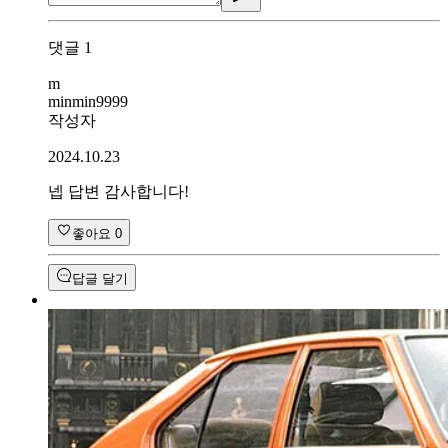
댓글
1
m
minmin9999
작성자
2024.10.23
넵 답변 감사합니다!
좋아요
0
답글 달기