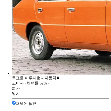
목표를 이루다
현대자동차
코이사
∙ 채택률
62
%
∙
회사
일치
채택된 답변