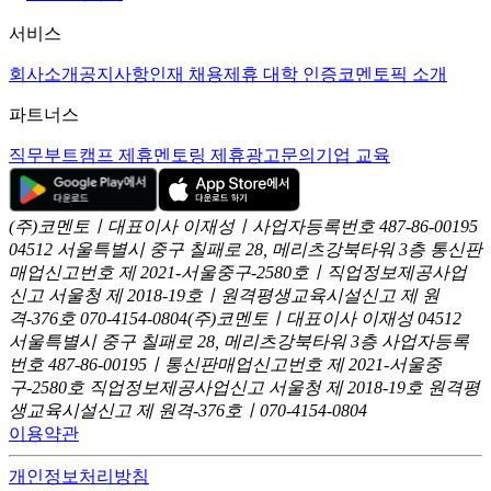
서비스
회사소개
공지사항
인재 채용
제휴 대학 인증
코멘토픽 소개
파트너스
직무부트캠프 제휴
멘토링 제휴
광고문의
기업 교육
(주)코멘토ㅣ대표이사 이재성ㅣ사업자등록번호 487-86-00195
04512 서울특별시 중구 칠패로 28, 메리츠강북타워 3층
통신판
매업신고번호 제 2021-서울중구-2580호ㅣ직업정보제공사업
신고
서울청 제 2018-19호ㅣ원격평생교육시설신고 제 원
격-376호
070-4154-0804
(주)코멘토ㅣ대표이사 이재성
04512
서울특별시 중구 칠패로 28, 메리츠강북타워 3층
사업자등록
번호 487-86-00195ㅣ통신판매업신고번호 제 2021-서울중
구-2580호
직업정보제공사업신고 서울청 제 2018-19호
원격평
생교육시설신고 제 원격-376호ㅣ070-4154-0804
이용약관
개인정보처리방침