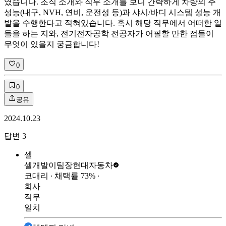
였습니다. 조직 소개와 직무 소개를 보니 간략하게 차량의 주
성능(내구, NVH, 연비, 운전성 등)과 샤시/바디 시스템 성능 개
발을 수행한다고 적혀있습니다. 혹시 해당 직무에서 어떠한 일
들을 하는 지와, 전기전자공학 전공자가 어필할 만한 점들이
무엇이 있을지 궁금합니다!
0
0
공유
2024.10.23
답변
3
셀
셀개발이팀장
현대자동차
코대리
∙ 채택률
73
%
∙
회사
직무
일치