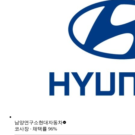
남양연구소
현대자동차
코사장
∙ 채택률
96
%