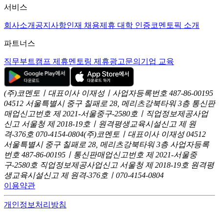
서비스
회사소개
공지사항
인재 채용
제휴 대학 인증
코멘토픽 소개
파트너스
직무부트캠프 제휴
멘토링 제휴
광고문의
기업 교육
(주)코멘토ㅣ대표이사 이재성ㅣ사업자등록번호 487-86-00195
04512 서울특별시 중구 칠패로 28, 메리츠강북타워 3층
통신판
매업신고번호 제 2021-서울중구-2580호ㅣ직업정보제공사업
신고
서울청 제 2018-19호ㅣ원격평생교육시설신고 제 원
격-376호
070-4154-0804
(주)코멘토ㅣ대표이사 이재성
04512
서울특별시 중구 칠패로 28, 메리츠강북타워 3층
사업자등록
번호 487-86-00195ㅣ통신판매업신고번호 제 2021-서울중
구-2580호
직업정보제공사업신고 서울청 제 2018-19호
원격평
생교육시설신고 제 원격-376호ㅣ070-4154-0804
이용약관
개인정보처리방침