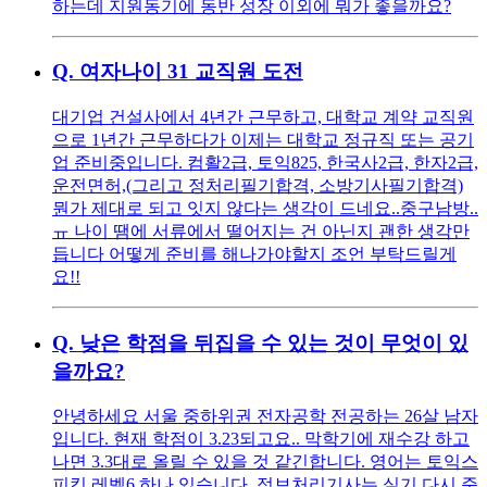
하는데 지원동기에 동반 성장 이외에 뭐가 좋을까요?
Q.
여자나이 31 교직원 도전
대기업 건설사에서 4년간 근무하고, 대학교 계약 교직원
으로 1년간 근무하다가 이제는 대학교 정규직 또는 공기
업 준비중입니다. 컴활2급, 토익825, 한국사2급, 한자2급,
운전면허,(그리고 정처리필기합격, 소방기사필기합격)
뭔가 제대로 되고 잇지 않다는 생각이 드네요..중구남방..
ㅠ 나이 땜에 서류에서 떨어지는 건 아닌지 괜한 생각만
듭니다 어떻게 준비를 해나가야할지 조언 부탁드릴게
요!!
Q.
낮은 학점을 뒤집을 수 있는 것이 무엇이 있
을까요?
안녕하세요 서울 중하위권 전자공학 전공하는 26살 남자
입니다. 현재 학점이 3.23되고요.. 막학기에 재수강 하고
나면 3.3대로 올릴 수 있을 것 같긴합니다. 영어는 토익스
피킹 레벨6 하나 있습니다. 정보처리기사는 실기 다시 준