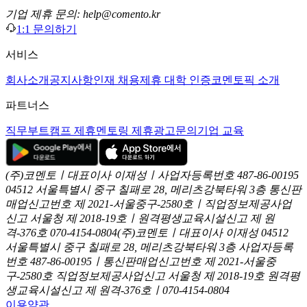
기업 제휴 문의: help@comento.kr
1:1 문의하기
서비스
회사소개
공지사항
인재 채용
제휴 대학 인증
코멘토픽 소개
파트너스
직무부트캠프 제휴
멘토링 제휴
광고문의
기업 교육
(주)코멘토ㅣ대표이사 이재성ㅣ사업자등록번호 487-86-00195
04512 서울특별시 중구 칠패로 28, 메리츠강북타워 3층
통신판
매업신고번호 제 2021-서울중구-2580호ㅣ직업정보제공사업
신고
서울청 제 2018-19호ㅣ원격평생교육시설신고 제 원
격-376호
070-4154-0804
(주)코멘토ㅣ대표이사 이재성
04512
서울특별시 중구 칠패로 28, 메리츠강북타워 3층
사업자등록
번호 487-86-00195ㅣ통신판매업신고번호 제 2021-서울중
구-2580호
직업정보제공사업신고 서울청 제 2018-19호
원격평
생교육시설신고 제 원격-376호ㅣ070-4154-0804
이용약관