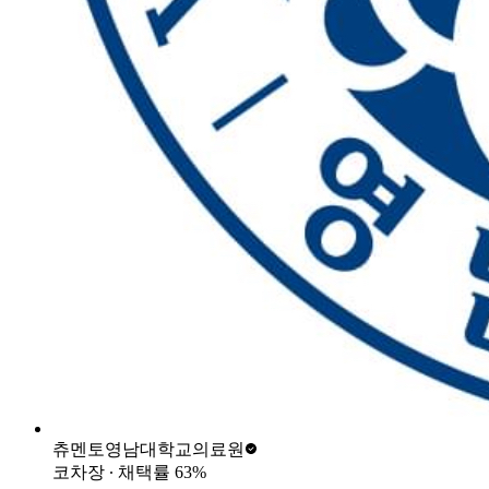
츄멘토
영남대학교의료원
코차장
∙ 채택률
63
%