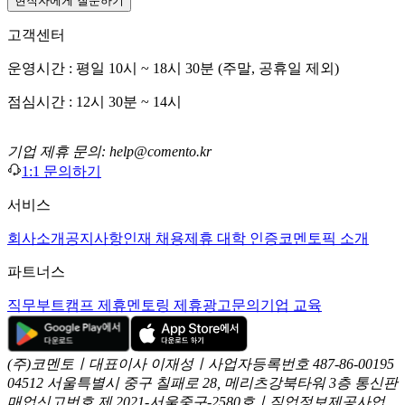
현직자에게 질문하기
고객센터
운영시간 : 평일 10시 ~ 18시 30분 (주말, 공휴일 제외)
점심시간 : 12시 30분 ~ 14시
기업 제휴 문의: help@comento.kr
1:1 문의하기
서비스
회사소개
공지사항
인재 채용
제휴 대학 인증
코멘토픽 소개
파트너스
직무부트캠프 제휴
멘토링 제휴
광고문의
기업 교육
(주)코멘토ㅣ대표이사 이재성ㅣ사업자등록번호 487-86-00195
04512 서울특별시 중구 칠패로 28, 메리츠강북타워 3층
통신판
매업신고번호 제 2021-서울중구-2580호ㅣ직업정보제공사업