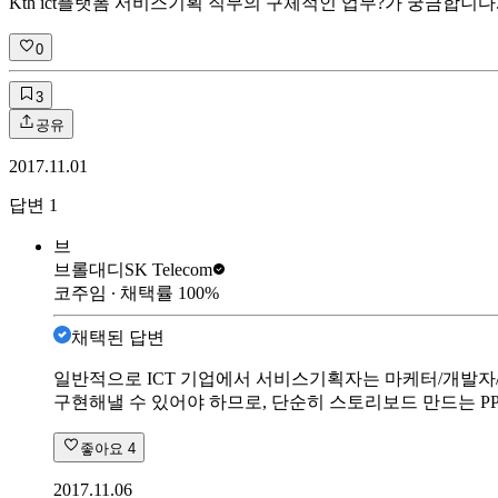
Kth ict플랫폼 서비스기획 직무의 구체적인 업무?가 궁금합니
0
3
공유
2017.11.01
답변
1
브
브롤대디
SK Telecom
코주임
∙ 채택률
100
%
채택된 답변
일반적으로 ICT 기업에서 서비스기획자는 마케터/개발자
구현해낼 수 있어야 하므로, 단순히 스토리보드 만드는 PP
좋아요
4
2017.11.06