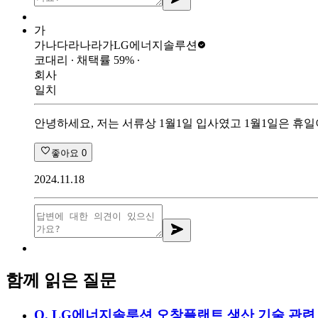
가
가나다라나라가
LG에너지솔루션
코대리
∙ 채택률
59
%
∙
회사
일치
안녕하세요, 저는 서류상 1월1일 입사였고 1월1일은 휴
좋아요
0
2024.11.18
함께 읽은 질문
Q.
LG에너지솔루션 오창플랜트 생산 기술 관련