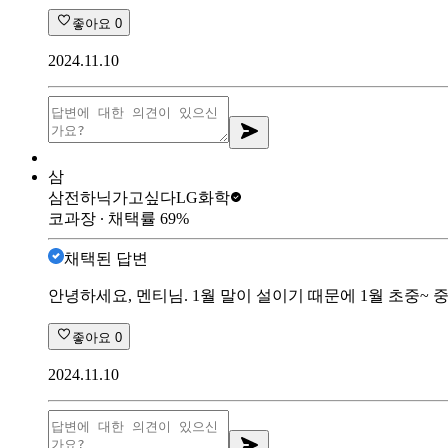
좋아요
0
2024.11.10
삼
삼전하닉가고싶다
LG화학
코과장
∙ 채택률
69
%
채택된 답변
안녕하세요, 멘티님. 1월 말이 설이기 때문에 1월 초중~
좋아요
0
2024.11.10