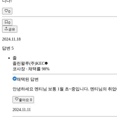
니다!
0
0
공유
2024.11.18
답변
5
졸
졸린왈루
(주)KEC
코사장
∙ 채택률
98
%
채택된 답변
안녕하세요 멘티님 보통 1월 초~중입니다. 멘티님의 취업
좋아요
0
2024.11.11