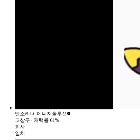
엔소리
LG에너지솔루션
코상무
∙ 채택률
61
%
∙
회사
일치