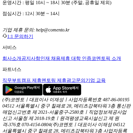
운영시간 : 평일 10시 ~ 18시 30분 (주말, 공휴일 제외)
점심시간 : 12시 30분 ~ 14시
기업 제휴 문의: help@comento.kr
1:1 문의하기
서비스
회사소개
공지사항
인재 채용
제휴 대학 인증
코멘토픽 소개
파트너스
직무부트캠프 제휴
멘토링 제휴
광고문의
기업 교육
(주)코멘토ㅣ대표이사 이재성ㅣ사업자등록번호 487-86-00195
04512 서울특별시 중구 칠패로 28, 메리츠강북타워 3층
통신판
매업신고번호 제 2021-서울중구-2580호ㅣ직업정보제공사업
신고
서울청 제 2018-19호ㅣ원격평생교육시설신고 제 원
격-376호
070-4154-0804
(주)코멘토ㅣ대표이사 이재성
04512
서울특별시 중구 칠패로 28, 메리츠강북타워 3층
사업자등록