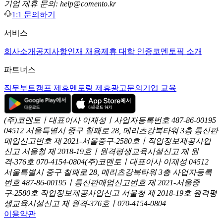
기업 제휴 문의: help@comento.kr
1:1 문의하기
서비스
회사소개
공지사항
인재 채용
제휴 대학 인증
코멘토픽 소개
파트너스
직무부트캠프 제휴
멘토링 제휴
광고문의
기업 교육
(주)코멘토ㅣ대표이사 이재성ㅣ사업자등록번호 487-86-00195
04512 서울특별시 중구 칠패로 28, 메리츠강북타워 3층
통신판
매업신고번호 제 2021-서울중구-2580호ㅣ직업정보제공사업
신고
서울청 제 2018-19호ㅣ원격평생교육시설신고 제 원
격-376호
070-4154-0804
(주)코멘토ㅣ대표이사 이재성
04512
서울특별시 중구 칠패로 28, 메리츠강북타워 3층
사업자등록
번호 487-86-00195ㅣ통신판매업신고번호 제 2021-서울중
구-2580호
직업정보제공사업신고 서울청 제 2018-19호
원격평
생교육시설신고 제 원격-376호ㅣ070-4154-0804
이용약관