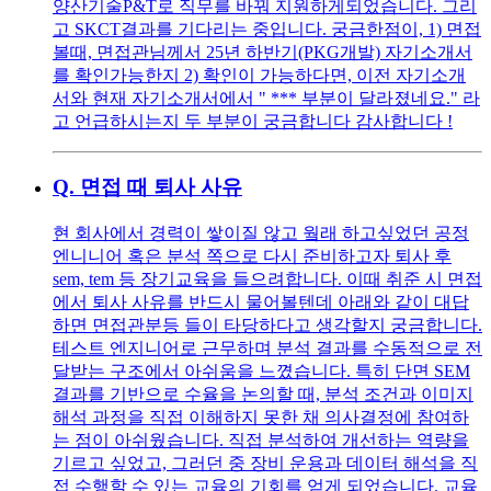
양산기술P&T로 직무를 바꿔 지원하게되었습니다. 그리
고 SKCT결과를 기다리는 중입니다. 궁금한점이, 1) 면접
볼때, 면접관님께서 25년 하반기(PKG개발) 자기소개서
를 확인가능한지 2) 확인이 가능하다면, 이전 자기소개
서와 현재 자기소개서에서 " *** 부분이 달라졌네요." 라
고 언급하시는지 두 부분이 궁금합니다 감사합니다 !
Q.
면접 때 퇴사 사유
현 회사에서 경력이 쌓이질 않고 웤래 하고싶었던 공정
엔니니어 혹은 분석 쪽으로 다시 준비하고자 퇴사 후
sem, tem 등 장기교육을 들으려합니다. 이때 취준 시 면접
에서 퇴사 사유를 반드시 물어볼텐데 아래와 같이 대답
하면 면접관분등 들이 타당하다고 생각할지 궁금합니다.
테스트 엔지니어로 근무하며 분석 결과를 수동적으로 전
달받는 구조에서 아쉬움을 느꼈습니다. 특히 단면 SEM
결과를 기반으로 수율을 논의할 때, 분석 조건과 이미지
해석 과정을 직접 이해하지 못한 채 의사결정에 참여하
는 점이 아쉬웠습니다. 직접 분석하여 개선하는 역량을
기르고 싶었고, 그러던 중 장비 운용과 데이터 해석을 직
접 수행할 수 있는 교육의 기회를 얻게 되었습니다. 교육