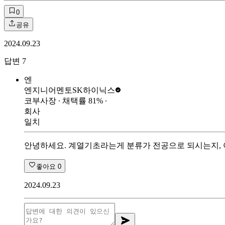
0
공유
2024.09.23
답변
7
엔
엔지니어멘토
SK하이닉스
코부사장
∙ 채택률
81
%
∙
회사
일치
안녕하세요. 계열기초라는게 분류가 전공으로 되시는지,
좋아요
0
2024.09.23