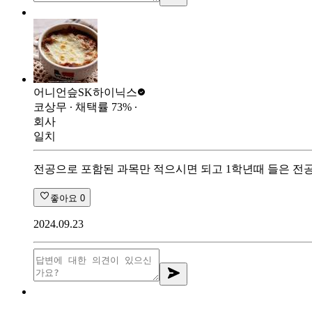
어니언슾
SK하이닉스
코상무
∙ 채택률
73
%
∙
회사
일치
전공으로 포함된 과목만 적으시면 되고 1학년때 들은 전
좋아요
0
2024.09.23