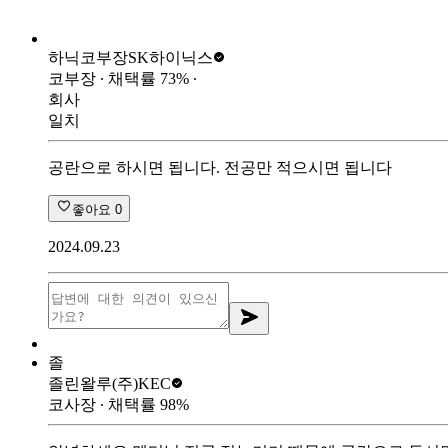
하닉코부장
SK하이닉스
코부장
∙ 채택률
73
%
∙
회사
일치
공란으로 하시면 됩니다. 전공만 적으시면 됩니다
좋아요
0
2024.09.23
졸
졸린왈루
(주)KEC
코사장
∙ 채택률
98
%