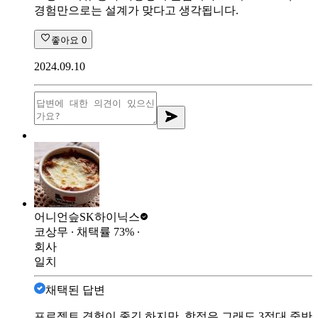
경험만으로는 설계가 맞다고 생각됩니다.
좋아요
0
2024.09.10
어니언슾
SK하이닉스
코상무
∙ 채택률
73
%
∙
회사
일치
채택된 답변
프로젝트 경험이 좋긴 하지만, 학점은 그래도 3점대 중반