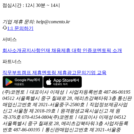
점심시간 : 12시 30분 ~ 14시
기업 제휴 문의: help@comento.kr
1:1 문의하기
서비스
회사소개
공지사항
인재 채용
제휴 대학 인증
코멘토픽 소개
파트너스
직무부트캠프 제휴
멘토링 제휴
광고문의
기업 교육
(주)코멘토ㅣ대표이사 이재성ㅣ사업자등록번호 487-86-00195
04512 서울특별시 중구 칠패로 28, 메리츠강북타워 3층
통신판
매업신고번호 제 2021-서울중구-2580호ㅣ직업정보제공사업
신고
서울청 제 2018-19호ㅣ원격평생교육시설신고 제 원
격-376호
070-4154-0804
(주)코멘토ㅣ대표이사 이재성
04512
서울특별시 중구 칠패로 28, 메리츠강북타워 3층
사업자등록
번호 487-86-00195ㅣ통신판매업신고번호 제 2021-서울중