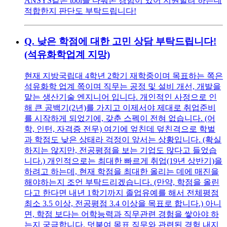
ANSYS같은 tool을 다뤄본 경험이 있어 지원할려 하는데
적합한지 판단도 부탁드립니다!
Q.
낮은 학점에 대한 고민 상담 부탁드립니다!
(석유화학업계 지망)
현재 지방국립대 4학년 2학기 재학중이며 목표하는 쪽은
석유화학 업계 쪽이며 직무는 공정 및 설비 개선, 개발을
맡는 생산기술 엔지니어 입니다. 개인적인 사정으로 인
해 큰 공백기(2년)를 가지고 이제서야 제대로 취업준비
를 시작하게 되었기에, 갖춘 스펙이 전혀 없습니다. (어
학, 인턴, 자격증 전무) 여기에 엎친데 덮친격으로 학벌
과 학점도 낮은 상태라 걱정이 앞서는 상황입니다. (확실
하지는 않지만, 전공평점을 보는 기업도 많다고 들었습
니다.) 개인적으로는 최대한 빠르게 취업(19년 상반기)을
하려고 하는데, 현재 학점을 최대한 올리는 데에 매진을
해야하는지 조언 부탁드리겠습니다. (만약, 학점을 올린
다고 한다면 내년 1학기까지 졸업유예를 해서 전체평점
최소 3.5 이상, 전공평점 3.4 이상을 목표로 합니다.) 아니
면, 학점 보다는 어학능력과 직무관련 경험을 쌓아야 하
는지 궁금합니다. 덧붙여 목표 직무와 관련된 경험 내지