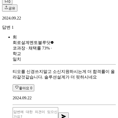
0
공유
2024.09.22
답변
1
회
회로설계멘토
블루닷
코과장
∙ 채택률
73
%
∙
학교
일치
티오를 신경쓰지말고 소신지원하시는게 더 합격률이 올
라갈것같습니다. 솔루션설계가 더 핏하시네요
좋아요
0
2024.09.22