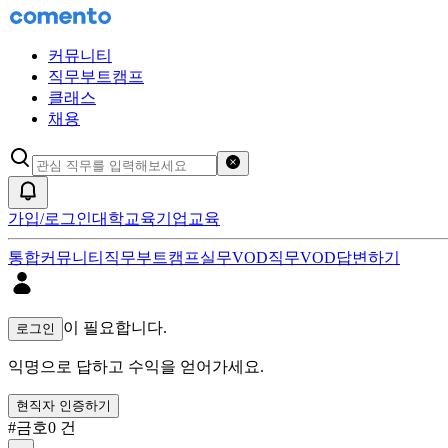
커뮤니티
직무부트캠프
클래스
채용
검색어 초기화
알림
가입/로그인
대학교육
기업교육
통합
커뮤니티
직무부트캠프
실무VOD
직무VOD
답변하기
금호 답변하기 검색 결과
이 필요합니다.
로그인
익명으로 답하고 수익을 얻어가세요.
현직자 인증하기
#
금호
0
건