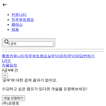
커뮤니티
직무부트캠프
클래스
채용
통합
커뮤니티
직무부트캠프
실무VOD
직무VOD
답변하기
LIVE
자율일정
공부
직무부트캠프 검색 결과
#
공부
0
건
'
공부
'에 대한 검색 결과가 없어요.
수강하고 싶은 캠프가 있다면 개설을 요청해보세요!
개설 요청하기
(주)코멘토