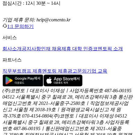
점심시간 : 12시 30분 ~ 14시
기업 제휴 문의: help@comento.kr
1:1 문의하기
서비스
회사소개
공지사항
인재 채용
제휴 대학 인증
코멘토픽 소개
파트너스
직무부트캠프 제휴
멘토링 제휴
광고문의
기업 교육
(주)코멘토ㅣ대표이사 이재성ㅣ사업자등록번호 487-86-00195
04512 서울특별시 중구 칠패로 28, 메리츠강북타워 3층
통신판
매업신고번호 제 2021-서울중구-2580호ㅣ직업정보제공사업
신고
서울청 제 2018-19호ㅣ원격평생교육시설신고 제 원
격-376호
070-4154-0804
(주)코멘토ㅣ대표이사 이재성
04512
서울특별시 중구 칠패로 28, 메리츠강북타워 3층
사업자등록
번호 487-86-00195ㅣ통신판매업신고번호 제 2021-서울중
구-2580호
직업정보제공사업신고 서울청 제 2018-19호
원격평