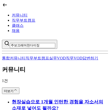
커뮤니티
직무부트캠프
클래스
채용
통합
커뮤니티
직무부트캠프
실무VOD
직무VOD
답변하기
커뮤니티
주보끄레머천다이징
의 통합 검색 결과
1
건
더보기
현장실습으로 1개월 인턴한 경험을 자소서의
소재로 넣어도 될까요?