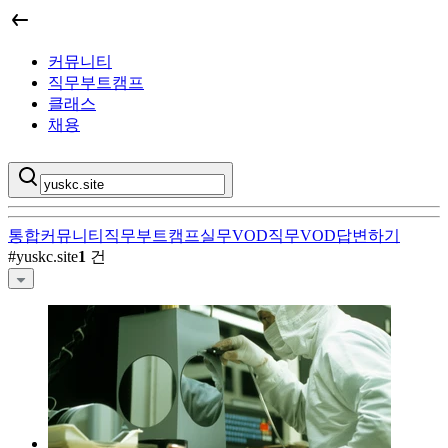
커뮤니티
직무부트캠프
클래스
채용
통합
커뮤니티
직무부트캠프
실무VOD
직무VOD
답변하기
#
yuskc.site
1
건
yuskc.site
VOD 검색 결과