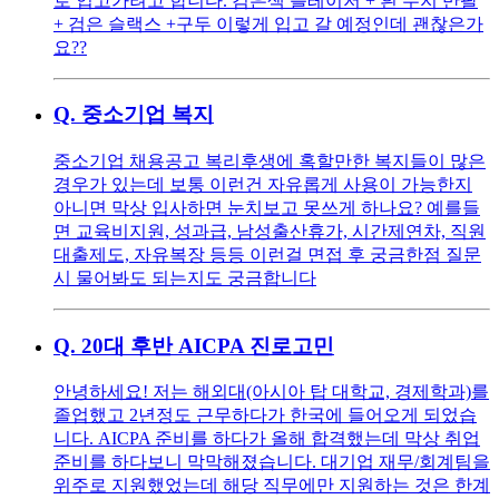
로 입고가려고 합니다. 검은색 블레이저 + 흰 무지 반팔
+ 검은 슬랙스 +구두 이렇게 입고 갈 예정인데 괜찮은가
요??
Q.
중소기업 복지
중소기업 채용공고 복리후생에 혹할만한 복지들이 많은
경우가 있는데 보통 이런건 자유롭게 사용이 가능한지
아니면 막상 입사하면 눈치보고 못쓰게 하나요? 예를들
면 교육비지원, 성과급, 남성출산휴가, 시간제연차, 직원
대출제도, 자유복장 등등 이런걸 면접 후 궁금한점 질문
시 물어봐도 되는지도 궁금합니다
Q.
20대 후반 AICPA 진로고민
안녕하세요! 저는 해외대(아시아 탑 대학교, 경제학과)를
졸업했고 2년정도 근무하다가 한국에 들어오게 되었습
니다. AICPA 준비를 하다가 올해 합격했는데 막상 취업
준비를 하다보니 막막해졌습니다. 대기업 재무/회계팀을
위주로 지원했었는데 해당 직무에만 지원하는 것은 한계