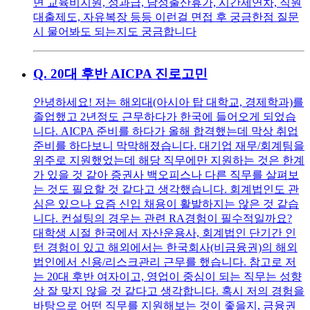
면 교육비지원, 성과급, 남성출산휴가, 시간제연차, 직원
대출제도, 자유복장 등등 이런걸 면접 후 궁금한점 질문
시 물어봐도 되는지도 궁금합니다
Q.
20대 후반 AICPA 진로고민
안녕하세요! 저는 해외대(아시아 탑 대학교, 경제학과)를
졸업했고 2년정도 근무하다가 한국에 들어오게 되었습
니다. AICPA 준비를 하다가 올해 합격했는데 막상 취업
준비를 하다보니 막막해졌습니다. 대기업 재무/회계팀을
위주로 지원했었는데 해당 직무에만 지원하는 것은 한계
가 있을 것 같아 증권사 백오피스나 다른 직무를 살펴보
는 것도 필요할 것 같다고 생각했습니다. 회계법인도 관
심은 있으나 요즘 신입 채용이 활발하지는 않은 것 같습
니다. 컨설팅의 경우는 관련 RA경험이 필수적일까요?
대학생 시절 한국에서 자산운용사, 회계법인 단기간 인
턴 경험이 있고 해외에서는 한국회사(비금융권)의 해외
법인에서 신용/리스크관리 근무를 했습니다. 참고로 저
는 20대 후반 여자이고, 영업이 중심이 되는 직무는 성향
상 잘 맞지 않을 것 같다고 생각합니다. 혹시 저의 경험을
바탕으로 어떤 직무를 지원해보는 것이 좋을지, 금융권