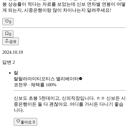
봉 상승률이 적다는 자료를 보았는데 신보 연차별 연봉이 어떻
게 되는지, 시중은행이랑 많이 차이나는지 알려주세요!
0
0
공유
2024.10.19
답변
2
랄
랄랄라아이티
오티스 엘리베이터
코전무
∙ 채택률
100
%
신보도 초봉 5천대이고, 신의직장입니다. ㅎㅎ 신보든 시
중은행이든 둘 다 괜찮아요. 어디를 가시든 다니기 좋습
니다.
좋아요
0