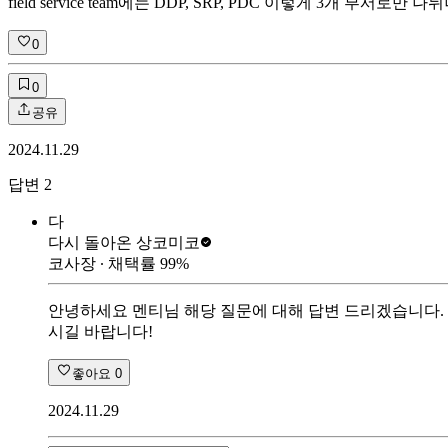
field service team에는 DDP, SRP, PDC 이렇게 3개 부
0
0
공유
2024.11.29
답변
2
다
다시 돌아온 상
코미코
코사장
∙ 채택률
99
%
안녕하세요 멘티님 해당 질문에 대해 답변 드리겠습니다. 
시길 바랍니다!
좋아요
0
2024.11.29