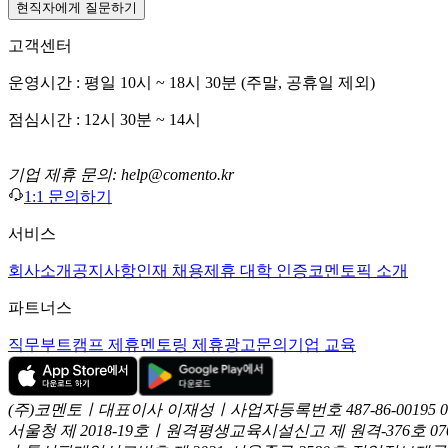
현직자에게 질문하기
고객센터
운영시간 : 평일 10시 ~ 18시 30분 (주말, 공휴일 제외)
점심시간 : 12시 30분 ~ 14시
기업 제휴 문의: help@comento.kr
1:1 문의하기
서비스
회사소개
공지사항
인재 채용
제휴 대학 인증
코멘토픽 소개
파트너스
직무부트캠프 제휴
멘토링 제휴
광고문의
기업 교육
(주)코멘토ㅣ대표이사 이재성ㅣ사업자등록번호 487-86-00195
서울청 제 2018-19호ㅣ원격평생교육시설신고 제 원격-376호
07