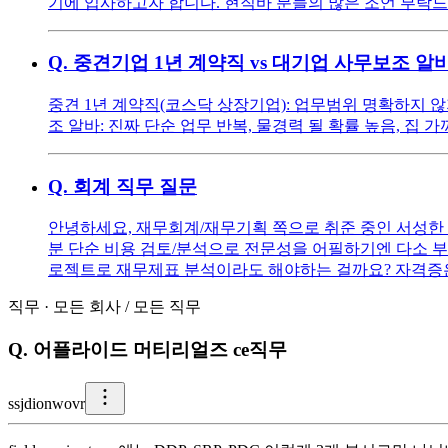
기에 입사하고자 합니다. 현직바 분들의 많은 조언 부탁
Q.
중견기업 1년 계약직 vs 대기업 사무보조 알
중견 1년 계약직(코스닥 상장기업): 업무범위 명확하지 
조 알바: 진짜 단순 업무 반복, 물경력 될 확률 높음, 집
Q.
회계 직무 질문
안녕하세요, 재무회계/재무기획 쪽으로 취준 중인 서성한 경
분 단순 비용 검토/분석으로 전문성을 어필하기엔 다소 부
로젝트로 재무제표 분석이라도 해야하는 걸까요? 자격증은
직무
·
모든 회사
/
모든 직무
Q.
어플라이드 머티리얼즈 ce직무
s
sjdionwovr