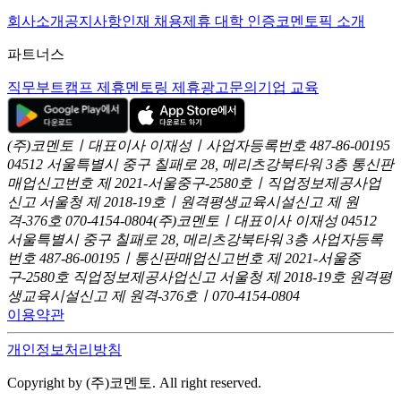
회사소개
공지사항
인재 채용
제휴 대학 인증
코멘토픽 소개
파트너스
직무부트캠프 제휴
멘토링 제휴
광고문의
기업 교육
(주)코멘토ㅣ대표이사 이재성ㅣ사업자등록번호 487-86-00195
04512 서울특별시 중구 칠패로 28, 메리츠강북타워 3층
통신판
매업신고번호 제 2021-서울중구-2580호ㅣ직업정보제공사업
신고
서울청 제 2018-19호ㅣ원격평생교육시설신고 제 원
격-376호
070-4154-0804
(주)코멘토ㅣ대표이사 이재성
04512
서울특별시 중구 칠패로 28, 메리츠강북타워 3층
사업자등록
번호 487-86-00195ㅣ통신판매업신고번호 제 2021-서울중
구-2580호
직업정보제공사업신고 서울청 제 2018-19호
원격평
생교육시설신고 제 원격-376호ㅣ070-4154-0804
이용약관
개인정보처리방침
Copyright by (주)코멘토. All right reserved.