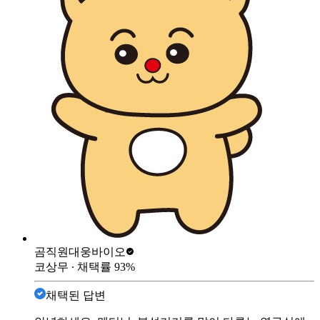
곰직원
대웅바이오
코상무
∙ 채택률
93
%
채택된 답변