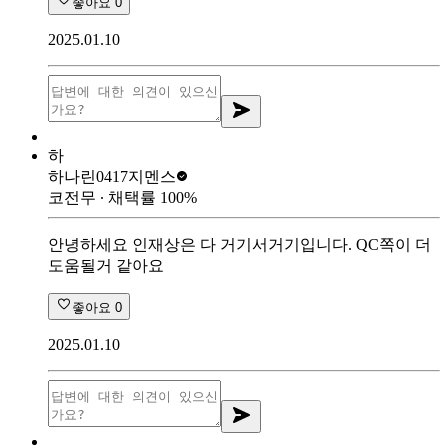
좋아요
0
2025.01.10
하
하나린0417
지멘스
코전무
∙ 채택률
100
%
안녕하세요 인재상은 다 거기서거기입니다. QC쪽이 더
도움될거 같아요
좋아요
0
2025.01.10