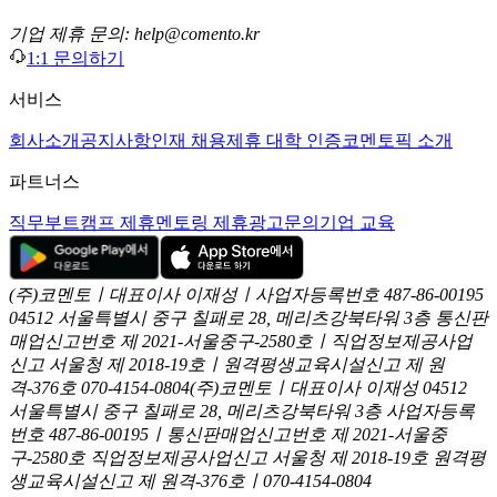
기업 제휴 문의: help@comento.kr
1:1 문의하기
서비스
회사소개
공지사항
인재 채용
제휴 대학 인증
코멘토픽 소개
파트너스
직무부트캠프 제휴
멘토링 제휴
광고문의
기업 교육
(주)코멘토ㅣ대표이사 이재성ㅣ사업자등록번호 487-86-00195
04512 서울특별시 중구 칠패로 28, 메리츠강북타워 3층
통신판
매업신고번호 제 2021-서울중구-2580호ㅣ직업정보제공사업
신고
서울청 제 2018-19호ㅣ원격평생교육시설신고 제 원
격-376호
070-4154-0804
(주)코멘토ㅣ대표이사 이재성
04512
서울특별시 중구 칠패로 28, 메리츠강북타워 3층
사업자등록
번호 487-86-00195ㅣ통신판매업신고번호 제 2021-서울중
구-2580호
직업정보제공사업신고 서울청 제 2018-19호
원격평
생교육시설신고 제 원격-376호ㅣ070-4154-0804