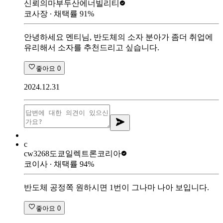
신뢰의마부
두산에너빌리티
코사장
∙ 채택률
91
%
안녕하세요 멘티님, 반도체의 소자 분아가 좀더 취업에
유리해서 소자를 추천드리고 싶습니다.
좋아요
0
2024.12.31
c
cw3268
도쿄일렉트론코리아
코이사
∙ 채택률
94
%
반도체 공정쪽 원하시면 1번이 그나마 나아 보입니다.
좋아요
0