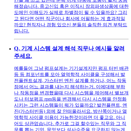
간을 꽤 쓰고 있는데 문득 이게 나중에 도움이 될지 궁금
해졌습니다. 중고신입 혹은 이직시 장외파생상품에 대한
도메인 이해도가 실제로 차별점이 될 수 있을까요? 그리
고 된다면 어떤 직군이나 회사에 어필하는 게 효과적일
까요? 현직자나 경험 있으신 분들의 솔직한 의견 부탁드
립니다.
Q.
기계 시스템 설계 해석 직무나 예시들 알려
주세요.
예를들어 그냥 펌프설계는 기기설계지만 펌프 터빈 배관
등 등 컴포넌트를 모아 열역학적 사이클을 구성해서 발
전플랜트설계, 가스터빈 엔진 설계를 하거나, 어느 작동
점에서 어느 결과를 내는지 해석하는거. 이에대해 부하
나 작동점을 변경했을때 다시 시스템을 제어해서 밸브개
도나 터보펌프 rpm등을 변경해서 다시 시스템을 안정화
시키는 그런 시스템들이 뭐가 있을까요? 발전플랜트, 엔
진(가스터빈등) 외에 잘 안떠올라서요. 방산쪽이거나 열
역학적 사이클 이용이 가능한것이라면 더 좋고요. 아니
어도 상관없습니다. 추가로 그걸 할수있는 직무와 그 직
무를 뽑는 기업, 무엇보다 석사수준을 요구하지 않는게