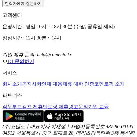
현직자에게 질문하기
고객센터
운영시간 : 평일 10시 ~ 18시 30분 (주말, 공휴일 제외)
점심시간 : 12시 30분 ~ 14시
기업 제휴 문의: help@comento.kr
1:1 문의하기
서비스
회사소개
공지사항
인재 채용
제휴 대학 인증
코멘토픽 소개
파트너스
직무부트캠프 제휴
멘토링 제휴
광고문의
기업 교육
(주)코멘토ㅣ대표이사 이재성ㅣ사업자등록번호 487-86-00195
04512 서울특별시 중구 칠패로 28, 메리츠강북타워 3층
통신판