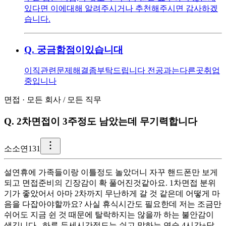
있다면 이에대해 알려주시거나 추천해주시면 감사하겠
습니다.
Q.
궁금함점이있습니대
이직관련문제해결좀부탁드립니다 전공과는다른곳취업
중입니나
면접
·
모든 회사
/
모든 직무
Q.
2차면접이 3주정도 남았는데 무기력합니다
소
소연131
설연휴에 가족들이랑 이틀정도 놀았더니 자꾸 핸드폰만 보게
되고 면접준비의 긴장감이 확 풀어진것같아요. 1차면접 분위
기가 좋았어서 아마 2차까지 무난하게 갈 것 같은데 어떻게 마
음을 다잡아야할까요? 사실 휴식시간도 필요한데 저는 조금만
쉬어도 지금 쉰 것 때문에 탈락하지는 않을까 하는 불안감이
생깁니다.. 하루 두세시간정도는 쉬고 말하는 연습 4시간+답