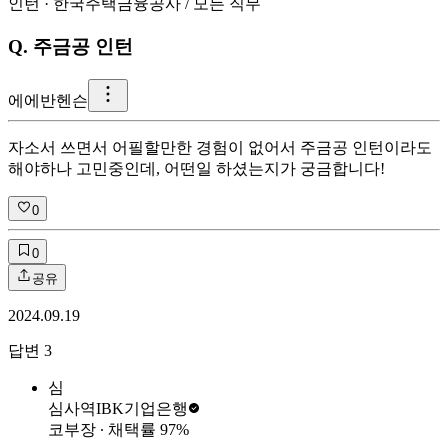
인턴
·
한국주택금융공사
/
모든 직무
Q.
주금공 인턴
에
에반헨슨
자소서 쓰면서 어필할만한 경험이 없어서 주금공 인턴이라도
해야하나 고민중인데, 어떤일 하셨는지가 궁금합니다!
0
0
공유
2024.09.19
답변
3
심
심사역
IBK기업은행
코부장
∙ 채택률
97
%