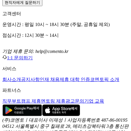
현직자에게 질문하기
고객센터
운영시간 : 평일 10시 ~ 18시 30분 (주말, 공휴일 제외)
점심시간 : 12시 30분 ~ 14시
기업 제휴 문의: help@comento.kr
1:1 문의하기
서비스
회사소개
공지사항
인재 채용
제휴 대학 인증
코멘토픽 소개
파트너스
직무부트캠프 제휴
멘토링 제휴
광고문의
기업 교육
(주)코멘토ㅣ대표이사 이재성ㅣ사업자등록번호 487-86-00195
04512 서울특별시 중구 칠패로 28, 메리츠강북타워 3층
통신판