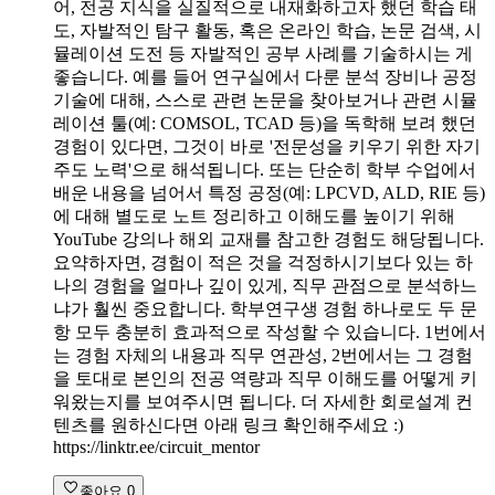
어, 전공 지식을 실질적으로 내재화하고자 했던 학습 태
도, 자발적인 탐구 활동, 혹은 온라인 학습, 논문 검색, 시
뮬레이션 도전 등 자발적인 공부 사례를 기술하시는 게
좋습니다. 예를 들어 연구실에서 다룬 분석 장비나 공정
기술에 대해, 스스로 관련 논문을 찾아보거나 관련 시뮬
레이션 툴(예: COMSOL, TCAD 등)을 독학해 보려 했던
경험이 있다면, 그것이 바로 '전문성을 키우기 위한 자기
주도 노력'으로 해석됩니다. 또는 단순히 학부 수업에서
배운 내용을 넘어서 특정 공정(예: LPCVD, ALD, RIE 등)
에 대해 별도로 노트 정리하고 이해도를 높이기 위해
YouTube 강의나 해외 교재를 참고한 경험도 해당됩니다.
요약하자면, 경험이 적은 것을 걱정하시기보다 있는 하
나의 경험을 얼마나 깊이 있게, 직무 관점으로 분석하느
냐가 훨씬 중요합니다. 학부연구생 경험 하나로도 두 문
항 모두 충분히 효과적으로 작성할 수 있습니다. 1번에서
는 경험 자체의 내용과 직무 연관성, 2번에서는 그 경험
을 토대로 본인의 전공 역량과 직무 이해도를 어떻게 키
워왔는지를 보여주시면 됩니다. 더 자세한 회로설계 컨
텐츠를 원하신다면 아래 링크 확인해주세요 :)
https://linktr.ee/circuit_mentor
좋아요
0