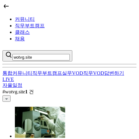
커뮤니티
직무부트캠프
클래스
채용
통합
커뮤니티
직무부트캠프
실무VOD
직무VOD
답변하기
LIVE
자율일정
wotvg.site
직무부트캠프 검색 결과
#
wotvg.site
1
건