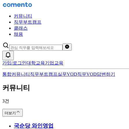
커뮤니티
직무부트캠프
클래스
채용
검색어 초기화
알림
가입/로그인
대학교육
기업교육
통합
커뮤니티
직무부트캠프
실무VOD
직무VOD
답변하기
커뮤니티
국순당
의 통합 검색 결과
3
건
더보기
국순당
와인영업