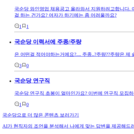
국순당
와인영업 채용공고 올라와서 지원하려고합니다. 여2
걸 하는 건가요? 여자가 하기에는 좀 어려울까요?
1
1
국순당
이력서에 주종/주량
은 어떤걸 적어야하는거에요?.... 주종..?주량??주량은 
3
0
국순당
연구직
국순당
연구직 초봉이 얼마인가요? 이번에 연구직 모집
1
0
국순당
으로
더 많은 콘텐츠 보러가기
AI가 현직자의 조언을 분석해서 나에게 맞는
답변을 제공해드려