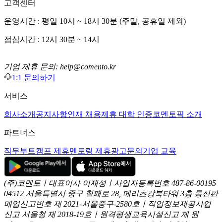
고객센터
운영시간 : 평일 10시 ~ 18시 30분 (주말, 공휴일 제외)
점심시간 : 12시 30분 ~ 14시
기업 제휴 문의: help@comento.kr
1:1 문의하기
서비스
회사소개
공지사항
인재 채용
제휴 대학 인증
코멘토픽 소개
파트너스
직무부트캠프 제휴
멘토링 제휴
광고문의
기업 교육
(주)코멘토ㅣ대표이사 이재성ㅣ사업자등록번호 487-86-00195
04512 서울특별시 중구 칠패로 28, 메리츠강북타워 3층
통신판
매업신고번호 제 2021-서울중구-2580호ㅣ직업정보제공사업
신고
서울청 제 2018-19호ㅣ원격평생교육시설신고 제 원