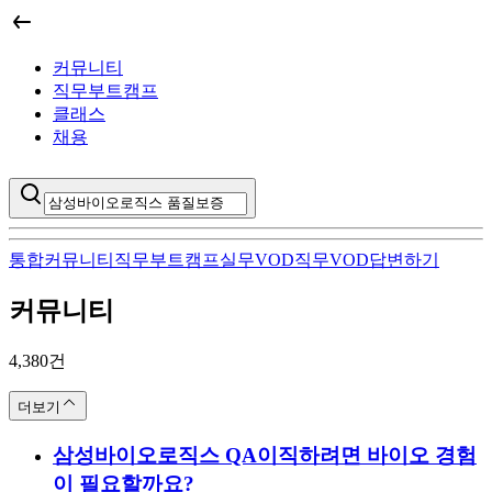
커뮤니티
직무부트캠프
클래스
채용
통합
커뮤니티
직무부트캠프
실무VOD
직무VOD
답변하기
커뮤니티
삼성바이오로직스 품질보증
의 통합 검색
4,380
건
더보기
삼성바이오로직스 QA이직하려면 바이오 경험
이 필요할까요?