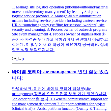
1. Manage site logistics operation (inbound/outbound/material
movement/inventory management) by leading 3rd party
logistic service provider. 2. Manage all site administration
matters including service providers including canteen service,
HR outsourcing agency (staffing for seasonal workers), site
security and cleaning. 3. Process owner of outreach program/
Site event management 4. Process owner of digitalization 화
공기사 자격증 우대라고 적혀있어서 관련해서 어필하고
싶은데, 이 업무에서 왜 화공이 필요한지 궁금해요. 상세
업무 설명 부탁드립니다.
1
0
바이엘 코리아 site management 인턴 질문 있습
니다!
안녕하세요. 이번에 바이엘 코리아 임상부(site
management) 직무에 인턴 면접을 보러 가게 되었습니다.
Job description을 보니, 1. General administrative support for
site management department 2. Support activities for project
(clinical trial) 3. Assist platform function (Quality & Training