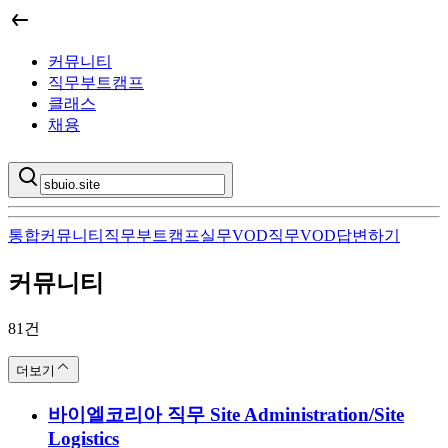
커뮤니티
직무부트캠프
클래스
채용
통합
커뮤니티
직무부트캠프
실무VOD
직무VOD
답변하기
커뮤니티
sbuio.site
의 통합 검색 결과
81
건
더보기
바이엘코리아 직무 Site Administration/Site
Logistics