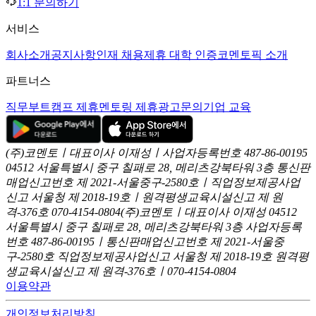
1:1 문의하기
서비스
회사소개
공지사항
인재 채용
제휴 대학 인증
코멘토픽 소개
파트너스
직무부트캠프 제휴
멘토링 제휴
광고문의
기업 교육
(주)코멘토ㅣ대표이사 이재성ㅣ사업자등록번호 487-86-00195
04512 서울특별시 중구 칠패로 28, 메리츠강북타워 3층
통신판
매업신고번호 제 2021-서울중구-2580호ㅣ직업정보제공사업
신고
서울청 제 2018-19호ㅣ원격평생교육시설신고 제 원
격-376호
070-4154-0804
(주)코멘토ㅣ대표이사 이재성
04512
서울특별시 중구 칠패로 28, 메리츠강북타워 3층
사업자등록
번호 487-86-00195ㅣ통신판매업신고번호 제 2021-서울중
구-2580호
직업정보제공사업신고 서울청 제 2018-19호
원격평
생교육시설신고 제 원격-376호ㅣ070-4154-0804
이용약관
개인정보처리방침