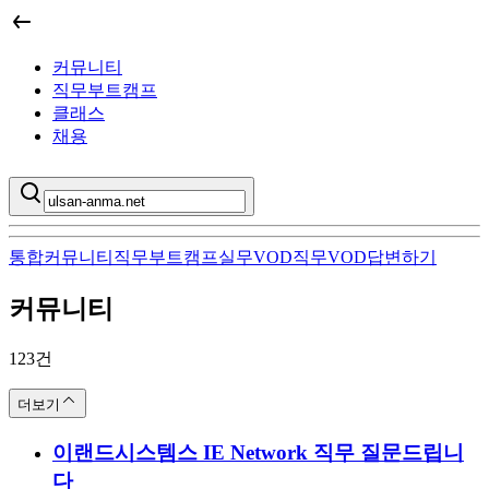
커뮤니티
직무부트캠프
클래스
채용
통합
커뮤니티
직무부트캠프
실무VOD
직무VOD
답변하기
커뮤니티
ulsan-anma.net
의 통합 검색 결과
123
건
더보기
이랜드시스템스 IE Network 직무 질문드립니
다