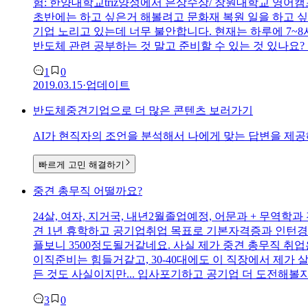
험: 한양대학교triz양성에서 은상수상/ 창원대학교 영어캠
초반에는 하고 싶은거 해볼려고 문화재 복원 일을 하고 싶
기업 노리고 있는데 너무 불안합니다. 현재는 하루에 7
반도체 관련 공부하는 것 말고 준비할 수 있는 것 있나요?
1
0
2019.03.15
·
업데이트
반도체중견기업
으로
더 많은 콘텐츠 보러가기
AI가 현직자의 조언을 분석해서 나에게 맞는
답변을 제공
빠르게 고민 해결하기
중견 총무직 어떨까요?
24살, 여자, 지거국, 내년2월졸업예정, 어문과 + 무역학과
견 1년 휴학하고 공기업취업 목표로 기본자격증과 인턴경험
플보니 3500정도될거같네요. 사실 제가 중견 총무직 
이직준비는 힘들거같고, 30-40대에도 이 직장에서 제가 
든 것도 사실이지만... 입사포기하고 공기업 더 도전
3
0