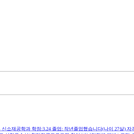
학과 학점:3.24 졸업: 작년졸업했습니다(나이 27살) 자격증: 토익8