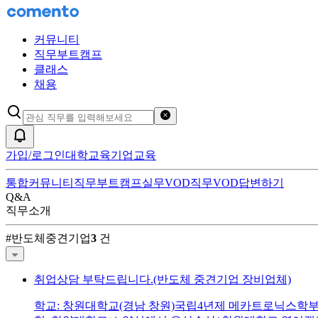
커뮤니티
직무부트캠프
클래스
채용
검색어 초기화
알림
가입/로그인
대학교육
기업교육
통합
커뮤니티
직무부트캠프
실무VOD
직무VOD
답변하기
Q&A
직무소개
반도체중견기업
커뮤니티 검색 결과
#
반도체중견기업
3
건
취업상담 부탁드립니다.(반도체 중견기업 장비업체)
학교: 창원대학교(경남 창원)국립4년제 메카트로닉스학부 신소재공