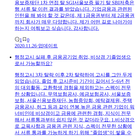
용보증재단 1차 면접 탈 SGI서울보증 필기 탈 SBI저축은
행 서류 탈 이런 결과를 받았습니다. 기업금융과 관련된
인턴을 해 봐야 할 것 같은데, 제 1금융권부터 제 2금융권
까지 회사가 매우 다양합니다. 제가 어떤 길로 나아가야
하는지 여쭤보고 싶습니다. 감사합니다.
1
0
2020.11.26
·
업데이트
행정고시 실패 후 금융공기업 취업, 비상경 기졸업생으
로서 가능할까요?
행정고시 3차 탈락 이후 2차 탈락하여 고시를 그만 두게
되었습니다. 졸업 후 고시준비 기간이 길어서 5~6년 전
의 대외활동, 교환학생 경험을 제외하고는 스펙이 전무
한 상황입니다. 무역보험공사, 예금보험공사, 서울보증
보험,
서울신용보증재단
, 농협중앙회, 예탁결제원, 주택
금융공사, 허그 등과 같이 연봉 높은 금융 관련 기업이 워
너비인데 비상경이고 금융에 관련한 경험, 지식이 전무
해서 서류통과부터 쉽지 않은 것 같더라구요. 1.비상경으
로 교육사항과 금융권 관련 지식, 스펙이 전무한 상황에
서 서류 통과를 가능하게 하기 위해 "졸업생"이 쌓을 수