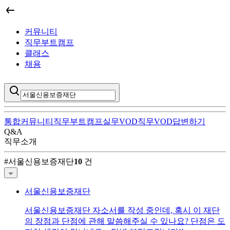
커뮤니티
직무부트캠프
클래스
채용
통합
커뮤니티
직무부트캠프
실무VOD
직무VOD
답변하기
Q&A
직무소개
서울신용보증재단
커뮤니티 검색 결과
#
서울신용보증재단
10
건
서울신용보증재단
서울신용보증재단
자소서를 작성 중인데, 혹시 이 재단
의 장점과 단점에 관해 말씀해주실 수 있나요? 단점은 도