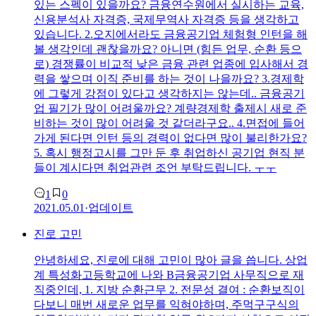
있는 스펙이 있을까요? 금융연수원에서 실시하는 교육,
신용분석사 자격증, 국제무역사 자격증 등을 생각하고
있습니다. 2.오지에서라도 금융공기업 체험형 인턴을 해
볼 생각인데 괜찮을까요? 아니면 (힘든 업무, 순환 등으
로) 경쟁률이 비교적 낮은 금융 관련 업종에 입사해서 경
력을 쌓으며 이직 준비를 하는 것이 나을까요? 3.경제학
에 그렇게 강점이 있다고 생각하지는 않는데.. 금융공기
업 필기가 많이 어려울까요? 계량경제학 출제시 새로 준
비하는 것이 많이 어려울 것 같더라구요.. 4.면접에 들어
가게 된다면 인턴 등의 경력이 없다면 많이 불리한가요?
5. 혹시 행정고시를 그만 둔 후 취업하신 공기업 현직 분
들이 계시다면 취업관련 조언 부탁드립니다. ㅜㅜ
1
0
2021.05.01
·
업데이트
진로 고민
안녕하세요, 진로에 대해 고민이 많아 글을 씁니다. 상업
계 특성화고등학교에 나와 B금융공기업 사무직으로 재
직중인데, 1. 지방 순환근무 2. 전문성 결여 : 순환보직이
다보니 매번 새로운 업무를 익혀야하며, 주먹구구식의