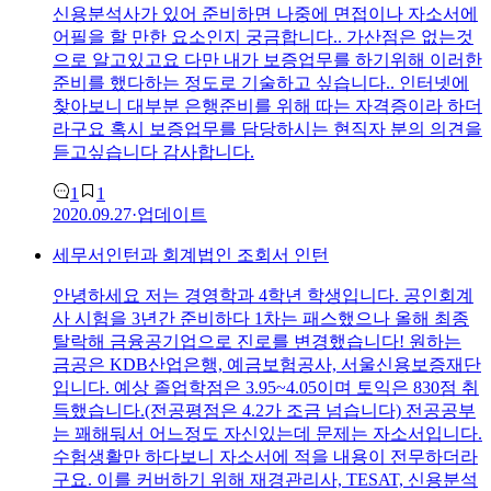
신용분석사가 있어 준비하면 나중에 면접이나 자소서에
어필을 할 만한 요소인지 궁금합니다.. 가산점은 없는것
으로 알고있고요 다만 내가 보증업무를 하기위해 이러한
준비를 했다하는 정도로 기술하고 싶습니다.. 인터넷에
찾아보니 대부분 은행준비를 위해 따는 자격증이라 하더
라구요 혹시 보증업무를 담당하시는 현직자 분의 의견을
듣고싶습니다 감사합니다.
1
1
2020.09.27
·
업데이트
세무서인턴과 회계법인 조회서 인턴
안녕하세요 저는 경영학과 4학년 학생입니다. 공인회계
사 시험을 3년간 준비하다 1차는 패스했으나 올해 최종
탈락해 금융공기업으로 진로를 변경했습니다! 원하는
금공은 KDB산업은행, 예금보험공사,
서울신용보증재단
입니다. 예상 졸업학점은 3.95~4.05이며 토익은 830점 취
득했습니다.(전공평점은 4.2가 조금 넘습니다) 전공공부
는 꽤해둬서 어느정도 자신있는데 문제는 자소서입니다.
수험생활만 하다보니 자소서에 적을 내용이 전무하더라
구요. 이를 커버하기 위해 재경관리사, TESAT, 신용분석